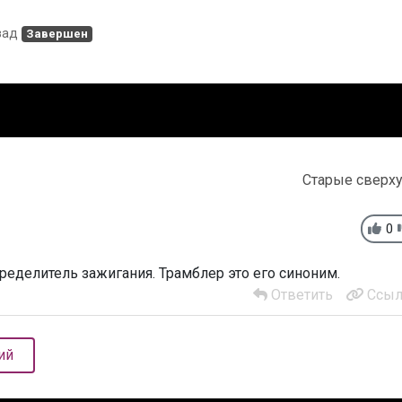
зад
Завершен
Старые сверх
0
ределитель зажигания. Трамблер это его синоним.
Ответить
Ссыл
ий